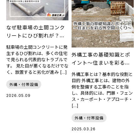
なぜ駐車場の土間コンク
リートにひび割れが？原
因別の対策と補修費用の
駐車場の土間コンクリートに発
目安
生するひび割れは、多くの住宅
外構工事の基礎知識とポ
で見られる代表的なトラブルで
イント～住まいを彩る外
す。 見た目が悪くなるだけでな
空間づくり～
く、放置すると劣化が進み […]
外構工事とは？基本的な役割と
目的 外構工事とは、建物の外
外構・付帯設備
側を整備する工事のことを指
し、具体的には、門扉・フェン
2026.05.09
ス・カーポート・アプローチ・
[…]
外構・付帯設備
2025.03.26