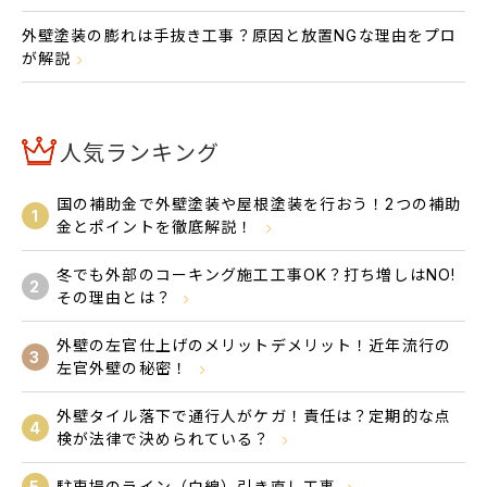
外壁塗装の膨れは手抜き工事？原因と放置NGな理由をプロ
が解説
人気ランキング
国の補助金で外壁塗装や屋根塗装を行おう！2つの補助
1
金とポイントを徹底解説！
冬でも外部のコーキング施工工事OK？打ち増しはNO!
2
その理由とは？
外壁の左官仕上げのメリットデメリット！近年流行の
3
左官外壁の秘密！
外壁タイル落下で通行人がケガ！責任は？定期的な点
4
検が法律で決められている？
5
駐車場のライン（白線）引き直し工事