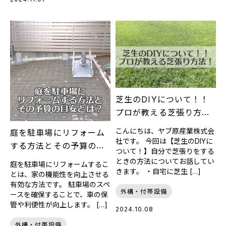
芝生のDIYについて！！
プロが教える芝張り方
法！！
こんにちは、ヤブ原産業株式会
庭を駐車場にリフォーム
社です。 今回は【芝生のDIYに
する方法とその予算の目
ついて！】自分で芝張りをする
安とは？
ときの方法についてお話してい
庭を駐車場にリフォームするこ
きます。 ・自宅に芝生 […]
とは、家の機能性を向上させる
有効な方法です。 駐車場のスペ
外構・付帯設備
ースを確保することで、車の保
管や利便性が向上します。 […]
2024.10.08
外構・付帯設備