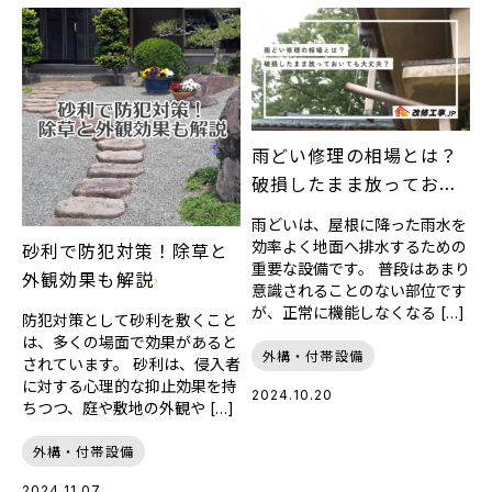
雨どい修理の相場とは？
破損したまま放っておい
ても大丈夫？
雨どいは、屋根に降った雨水を
効率よく地面へ排水するための
砂利で防犯対策！除草と
重要な設備です。 普段はあまり
外観効果も解説
意識されることのない部位です
が、正常に機能しなくなる […]
防犯対策として砂利を敷くこと
は、多くの場面で効果があると
外構・付帯設備
されています。 砂利は、侵入者
に対する心理的な抑止効果を持
2024.10.20
ちつつ、庭や敷地の外観や […]
外構・付帯設備
2024.11.07