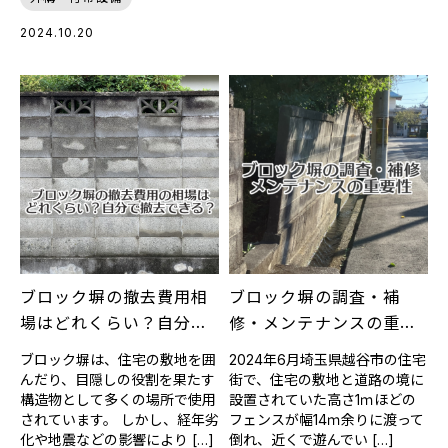
2024.10.20
ブロック塀の撤去費用相
ブロック塀の調査・補
場はどれくらい？自分で
修・メンテナンスの重要
できる？
性
ブロック塀は、住宅の敷地を囲
2024年6月埼玉県越谷市の住宅
んだり、目隠しの役割を果たす
街で、住宅の敷地と道路の境に
構造物として多くの場所で使用
設置されていた高さ1ｍほどの
されています。 しかし、経年劣
フェンスが幅14ｍ余りに渡って
化や地震などの影響により […]
倒れ、近くで遊んでい […]