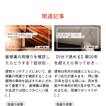
関連記事
屋根裏の雨漏りを確認し
【5分で読める】築20年
たらどうする？症状別の
を超えたら知っておきた
対処法とプロの点検基準
い台風に負けない雨漏り
建物メンテナンスにおいて、屋
建物は年月の経過とともに少し
メンテナンス術
根裏の雨漏りを確認することは
ずつ劣化が進みます。 特に築
建物の寿命を延ばすためにきわ
20年を迎える頃には、防水性
めて重要です。 屋根裏は普段
能や外装材の耐久性が低下し始
の生活では目につきにくい場
めるため、雨漏りのリスクが
[…]
[…]
雨漏り修理
雨漏り修理