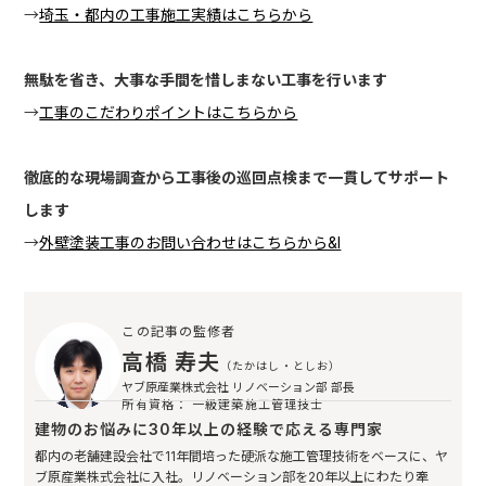
→
埼玉・都内の工事施工実績はこちらから
無駄を省き、大事な手間を惜しまない工事を行います
→
工事のこだわりポイントはこちらから
徹底的な現場調査から工事後の巡回点検まで一貫してサポート
します
→
外壁塗装工事のお問い合わせはこちらから&l
この記事の監修者
高橋 寿夫
（たかはし・としお）
ヤブ原産業株式会社 リノベーション部 部長
所有資格： 一級建築施工管理技士
建物のお悩みに30年以上の経験で応える専門家
都内の老舗建設会社で11年間培った硬派な施工管理技術をベースに、ヤ
ブ原産業株式会社に入社。リノベーション部を20年以上にわたり牽